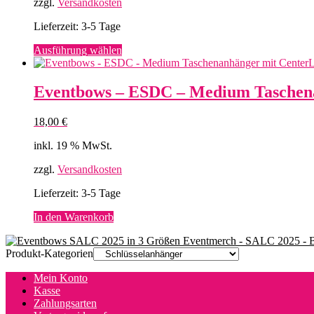
zzgl.
Versandkosten
Lieferzeit:
3-5 Tage
Dieses
Ausführung wählen
Produkt
weist
mehrere
Eventbows – ESDC – Medium Taschen
Varianten
auf.
18,00
€
Die
Optionen
inkl. 19 % MwSt.
können
auf
zzgl.
Versandkosten
der
Produktseite
Lieferzeit:
3-5 Tage
gewählt
werden
In den Warenkorb
Eventmerch - SALC 2025 -
Produkt-Kategorien
Mein Konto
Kasse
Zahlungsarten