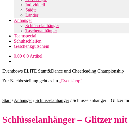
Individuell
Städte
Länder
Anhänger
Schlüsselanhänger
Taschenanhänger
Teamspecial
Schuhschleifen
Geschenkgutschein
0,00
€
0 Artikel
Eventbows ELITE Stunt&Dance und Cheerleading Championship
Zur Nachbestellung geht es im
„Eventshop“
Start
/
Anhänger
/
Schlüsselanhänger
/
Schlüsselanhänger – Glitzer 
Schlüsselanhänger – Glitzer m