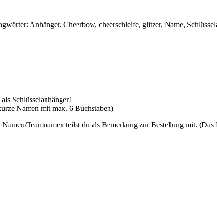
agwörter:
Anhänger
,
Cheerbow
,
cheerschleife
,
glitzer
,
Name
,
Schlüssel
r als Schlüsselanhänger!
kurze Namen mit max. 6 Buchstaben)
 Namen/Teamnamen teilst du als Bemerkung zur Bestellung mit. (Das Fe