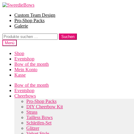
Zur
Zum
Navigation
Inhalt
Custom Team Design
springen
springen
Pro-Shop Packs
Galerie
Suche
Suchen
nach:
Menü
Shop
Eventshop
Bow of the month
Mein Konto
Kasse
Bow of the month
Eventshop
Cheerbows
Pro-Shop Packs
DIY Cheerbow Kit
Strass
Tailless Bows
Schleifen-Set
Glitzer
Velvet Style