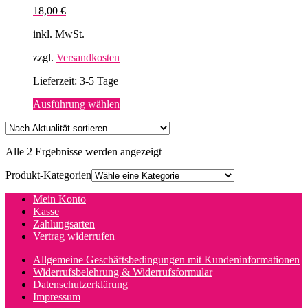
18,00
€
inkl. MwSt.
zzgl.
Versandkosten
Lieferzeit:
3-5 Tage
Dieses
Ausführung wählen
Produkt
weist
mehrere
Nach
Alle 2 Ergebnisse werden angezeigt
Varianten
Aktualität
auf.
Produkt-Kategorien
sortiert
Die
Optionen
Mein Konto
können
Kasse
auf
Zahlungsarten
der
Vertrag widerrufen
Produktseite
gewählt
Allgemeine Geschäftsbedingungen mit Kundeninformationen
werden
Widerrufsbelehrung & Widerrufsformular
Datenschutzerklärung
Impressum