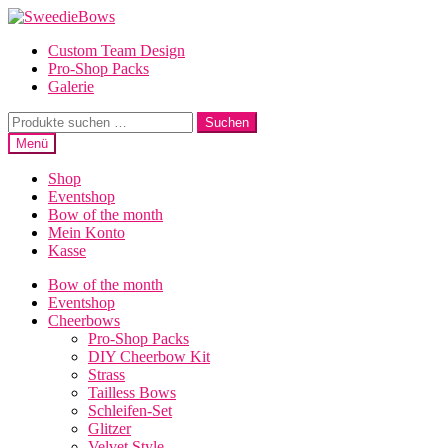
Zur
Zum
Navigation
Inhalt
Custom Team Design
springen
springen
Pro-Shop Packs
Galerie
Suche
Suchen
nach:
Menü
Shop
Eventshop
Bow of the month
Mein Konto
Kasse
Bow of the month
Eventshop
Cheerbows
Pro-Shop Packs
DIY Cheerbow Kit
Strass
Tailless Bows
Schleifen-Set
Glitzer
Velvet Style