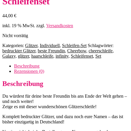
Schleifenset
44,00
€
inkl. 19 % MwSt.
zzgl.
Versandkosten
Nicht vorrätig
Kategorien:
Glitzer
,
Individuell
,
Schleifen-Set
Schlagwörter:
bedruckter Glitzer
,
beste Freundin
,
Cheerbow
,
cheerschleife
,
Galaxy
,
glitzer
,
haarschleife
,
infinity
,
Schleifenset
,
Set
Beschreibung
Rezensionen (0)
Beschreibung
Du würdest für deine beste Freundin bis ans Ende der Welt gehen –
und noch weiter!
Zeige es mit dieser wunderschönen Glitzerschleife!
Komplett bedruckter Glitzer, und dazu noch eure Namen – das ist
bisher einzigartig in Deutschland!