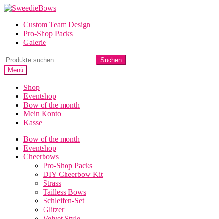
Zur
Zum
Navigation
Inhalt
Custom Team Design
springen
springen
Pro-Shop Packs
Galerie
Suche
Suchen
nach:
Menü
Shop
Eventshop
Bow of the month
Mein Konto
Kasse
Bow of the month
Eventshop
Cheerbows
Pro-Shop Packs
DIY Cheerbow Kit
Strass
Tailless Bows
Schleifen-Set
Glitzer
Velvet Style