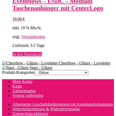
Eventbows – ESDC – Medium
auf.
Taschenanhänger mit CenterLogo
Die
Optionen
können
18,00
€
auf
der
inkl. 19 % MwSt.
Produktseite
gewählt
zzgl.
Versandkosten
werden
Lieferzeit:
3-5 Tage
In den Warenkorb
Cheerbow - Glitzer - Loveletter
Stars - Glitzer
Produkt-Kategorien
Mein Konto
Kasse
Zahlungsarten
Vertrag widerrufen
Allgemeine Geschäftsbedingungen mit Kundeninformationen
Widerrufsbelehrung & Widerrufsformular
Datenschutzerklärung