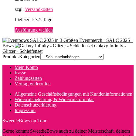
zzgl.
Versandkosten
Lieferzeit:
3-5 Tage
Dieses
Ausführung wählen
Produkt
Eventmerch - SALC 2025 -
weist
Bows
Galaxy Infinity -
mehrere
Glitzer - Schleifenset
Varianten
Produkt-Kategorien
auf.
Die
Mein Konto
Optionen
Kasse
können
Zahlungsarten
auf
Vertrag widerrufen
der
Produktseite
Allgemeine Geschäftsbedingungen mit Kundeninformationen
gewählt
Widerrufsbelehrung & Widerrufsformular
werden
Datenschutzerklärung
Impressum
SweedieBows on Tour
Gerne kommt SweedieBows auch zu deiner Meisterschaft, deinem