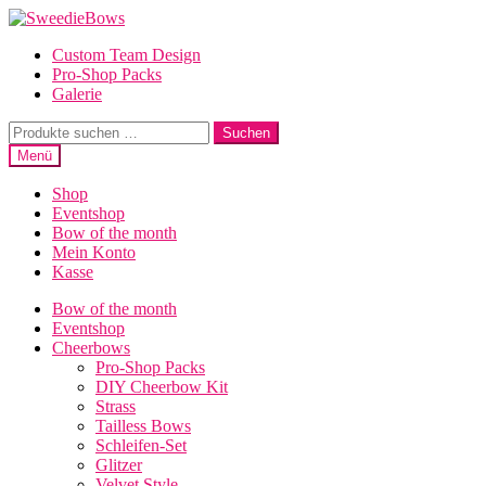
Zur
Zum
Navigation
Inhalt
Custom Team Design
springen
springen
Pro-Shop Packs
Galerie
Suche
Suchen
nach:
Menü
Shop
Eventshop
Bow of the month
Mein Konto
Kasse
Bow of the month
Eventshop
Cheerbows
Pro-Shop Packs
DIY Cheerbow Kit
Strass
Tailless Bows
Schleifen-Set
Glitzer
Velvet Style