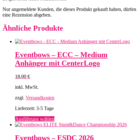
Nur angemeldete Kunden, die dieses Produkt gekauft haben, dürfen
eine Rezension abgeben.
Ähnliche Produkte
Eventbows – ECC – Medium
Anhänger mit CenterLogo
18,00
€
inkl. MwSt.
zzgl.
Versandkosten
Lieferzeit:
3-5 Tage
Dieses
Ausführung wählen
Produkt
weist
mehrere
Eventbows – ESDC 2026