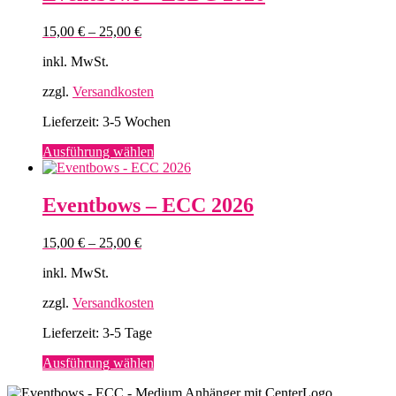
Varianten
auf.
15,00
€
–
25,00
€
Die
Optionen
inkl. MwSt.
können
auf
zzgl.
Versandkosten
der
Produktseite
Lieferzeit:
3-5 Wochen
gewählt
werden
Dieses
Ausführung wählen
Produkt
weist
mehrere
Eventbows – ECC 2026
Varianten
auf.
15,00
€
–
25,00
€
Die
Optionen
inkl. MwSt.
können
auf
zzgl.
Versandkosten
der
Produktseite
Lieferzeit:
3-5 Tage
gewählt
werden
Dieses
Ausführung wählen
Produkt
weist