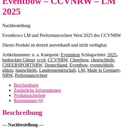
Eventbow – CCVNRW – LM
2025
Nachbestellung
Eventbows LM und Performancecheer West 2025 des CCVNRW
Dieses Produkt ist derzeit ausverkauft und nicht verfügbar.
Artikelnummer:
n. a.
Kategorie:
Eventshop
Schlagwörter:
2025
,
bedruckter Glitzer
,
ccvd
,
CCVNRW
,
Cheerbow
,
cheerschleife
,
CHEERSPORTNRW
,
Deutschland
,
Eventbow
,
eventschleife
,
glitzer
,
haarschleife
,
Landesmeisterschaft
,
LM
,
Made in Germany
,
NRW
,
Performancecheer
Beschreibung
Zusätzliche Informationen
Produktsicherheit
Rezensionen (0)
Beschreibung
— Nachbestellung —