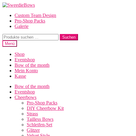
Zur
Zum
Navigation
Inhalt
Custom Team Design
springen
springen
Pro-Shop Packs
Galerie
Suche
Suchen
nach:
Menü
Shop
Eventshop
Bow of the month
Mein Konto
Kasse
Bow of the month
Eventshop
Cheerbows
Pro-Shop Packs
DIY Cheerbow Kit
Strass
Tailless Bows
Schleifen-Set
Glitzer
Velvet Style