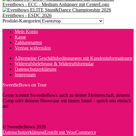
Eventbows - ECC - Medium Anhänger mit CenterLogo
mehrere
Varianten
Eventbows - ESDC 2026
auf.
Produkt-Kategorien
Die
Optionen
Mein Konto
können
Kasse
auf
Zahlungsarten
der
Vertrag widerrufen
Produktseite
gewählt
Allgemeine Geschäftsbedingungen mit Kundeninformationen
werden
Widerrufsbelehrung & Widerrufsformular
Datenschutzerklärung
Impressum
SweedieBows on Tour
Gerne kommt SweedieBows auch zu deiner Meisterschaft, deinem
Camp oder deinem Showcase mit einem Stand – sprich uns einfach
an!
© SweedieBows 2026
Datenschutzerklärung
Erstellt mit WooCommerce
.