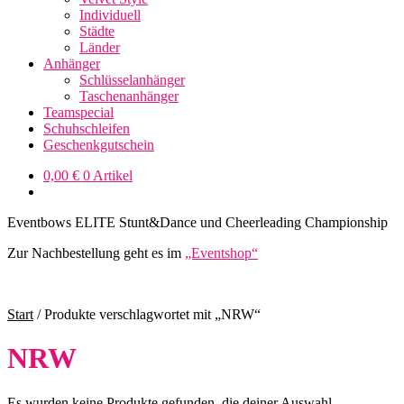
Individuell
Städte
Länder
Anhänger
Schlüsselanhänger
Taschenanhänger
Teamspecial
Schuhschleifen
Geschenkgutschein
0,00
€
0 Artikel
Eventbows ELITE Stunt&Dance und Cheerleading Championship
Zur Nachbestellung geht es im
„Eventshop“
Start
/
Produkte verschlagwortet mit „NRW“
NRW
Es wurden keine Produkte gefunden, die deiner Auswahl