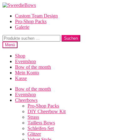
Zur
Zum
Navigation
Inhalt
Custom Team Design
springen
springen
Pro-Shop Packs
Galerie
Suche
Suchen
nach:
Menü
Shop
Eventshop
Bow of the month
Mein Konto
Kasse
Bow of the month
Eventshop
Cheerbows
Pro-Shop Packs
DIY Cheerbow Kit
Strass
Tailless Bows
Schleifen-Set
Glitzer
Velvet Style