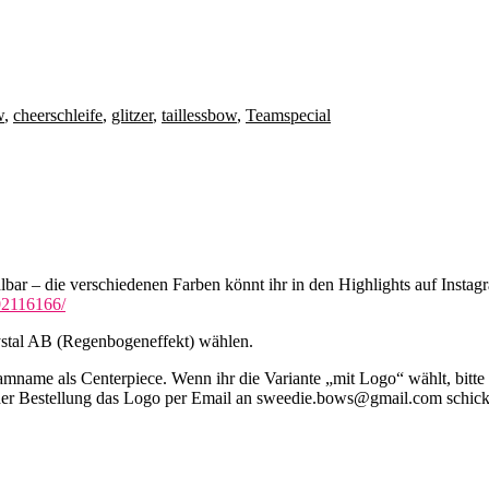
w
,
cheerschleife
,
glitzer
,
taillessbow
,
Teamspecial
hlbar – die verschiedenen Farben könnt ihr in den Highlights auf Instag
02116166/
rystal AB (Regenbogeneffekt) wählen.
Teamname als Centerpiece. Wenn ihr die Variante „mit Logo“ wählt, bi
r Bestellung das Logo per Email an sweedie.bows@gmail.com schicken