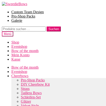
Zur
Zum
Navigation
Inhalt
Custom Team Design
springen
springen
Pro-Shop Packs
Galerie
Suche
Suchen
nach:
Menü
Shop
Eventshop
Bow of the month
Mein Konto
Kasse
Bow of the month
Eventshop
Cheerbows
Pro-Shop Packs
DIY Cheerbow Kit
Strass
Tailless Bows
Schleifen-Set
Glitzer
Velvet Style