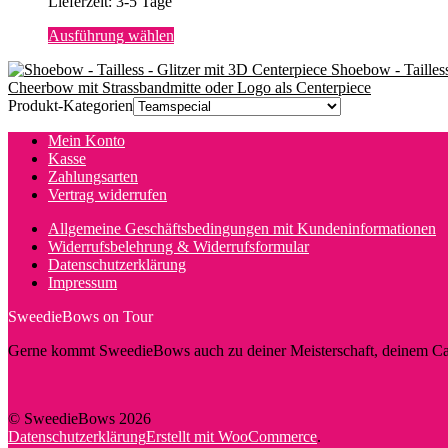
Lieferzeit:
3-5 Tage
Dieses
Ausführung wählen
Produkt
Shoebow - Tailless
weist
Cheerbow mit Strassbandmitte oder Logo als Centerpiece
mehrere
Produkt-Kategorien
Varianten
auf.
Mein Konto
Die
Kasse
Optionen
Zahlungsarten
können
Vertrag widerrufen
auf
der
Allgemeine Geschäftsbedingungen mit Kundeninformationen
Produktseite
Widerrufsbelehrung & Widerrufsformular
gewählt
Datenschutzerklärung
werden
Impressum
SweedieBows on Tour
Gerne kommt SweedieBows auch zu deiner Meisterschaft, deinem Cam
© SweedieBows 2026
Datenschutzerklärung
Erstellt mit WooCommerce
.