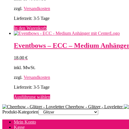
zzgl.
Versandkosten
Lieferzeit:
3-5 Tage
In den Warenkorb
Eventbows – ECC – Medium Anhänger
18,00
€
inkl. MwSt.
zzgl.
Versandkosten
Lieferzeit:
3-5 Tage
Dieses
Ausführung wählen
Produkt
Cheerbow - Glitzer - Loveletter
weist
Produkt-Kategorien
mehrere
Varianten
Mein Konto
auf.
Kasse
Die