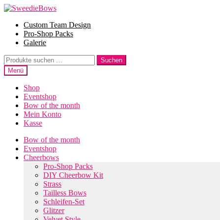
Zur
Zum
Navigation
Inhalt
Custom Team Design
springen
springen
Pro-Shop Packs
Galerie
Suche
Suchen
nach:
Menü
Shop
Eventshop
Bow of the month
Mein Konto
Kasse
Bow of the month
Eventshop
Cheerbows
Pro-Shop Packs
DIY Cheerbow Kit
Strass
Tailless Bows
Schleifen-Set
Glitzer
Velvet Style