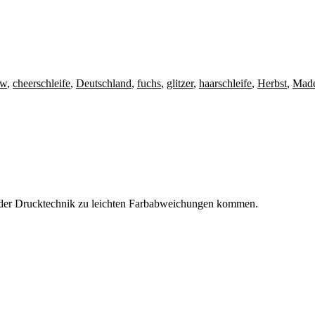
ow
,
cheerschleife
,
Deutschland
,
fuchs
,
glitzer
,
haarschleife
,
Herbst
,
Made
nd der Drucktechnik zu leichten Farbabweichungen kommen.