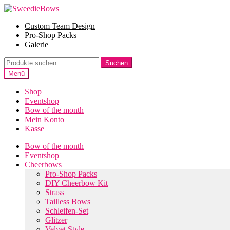
Zur
Zum
Navigation
Inhalt
Custom Team Design
springen
springen
Pro-Shop Packs
Galerie
Suche
Suchen
nach:
Menü
Shop
Eventshop
Bow of the month
Mein Konto
Kasse
Bow of the month
Eventshop
Cheerbows
Pro-Shop Packs
DIY Cheerbow Kit
Strass
Tailless Bows
Schleifen-Set
Glitzer
Velvet Style