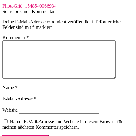
Beitragsnavigation
Vorheriger
PhotoGrid_1548540066934
Beitrag:
Schreibe einen Kommentar
Deine E-Mail-Adresse wird nicht veröffentlicht.
Erforderliche
Felder sind mit
*
markiert
Kommentar
*
Name
*
E-Mail-Adresse
*
Website
Name, E-Mail-Adresse und Website in diesem Browser für
meinen nächsten Kommentar speichern.