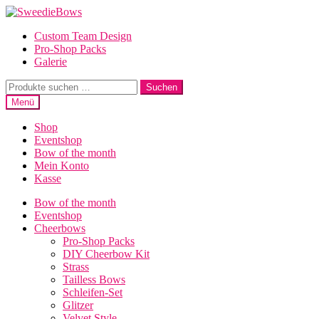
Zur
Zum
Navigation
Inhalt
Custom Team Design
springen
springen
Pro-Shop Packs
Galerie
Suche
Suchen
nach:
Menü
Shop
Eventshop
Bow of the month
Mein Konto
Kasse
Bow of the month
Eventshop
Cheerbows
Pro-Shop Packs
DIY Cheerbow Kit
Strass
Tailless Bows
Schleifen-Set
Glitzer
Velvet Style