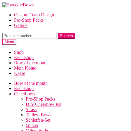
Zur
Zum
Navigation
Inhalt
Custom Team Design
springen
springen
Pro-Shop Packs
Galerie
Suche
Suchen
nach:
Menü
Shop
Eventshop
Bow of the month
Mein Konto
Kasse
Bow of the month
Eventshop
Cheerbows
Pro-Shop Packs
DIY Cheerbow Kit
Strass
Tailless Bows
Schleifen-Set
Glitzer
Velvet Style