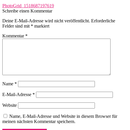
Beitragsnavigation
Vorheriger
PhotoGrid_1518687197619
Beitrag:
Schreibe einen Kommentar
Deine E-Mail-Adresse wird nicht veröffentlicht.
Erforderliche
Felder sind mit
*
markiert
Kommentar
*
Name
*
E-Mail-Adresse
*
Website
Name, E-Mail-Adresse und Website in diesem Browser für
meinen nächsten Kommentar speichern.