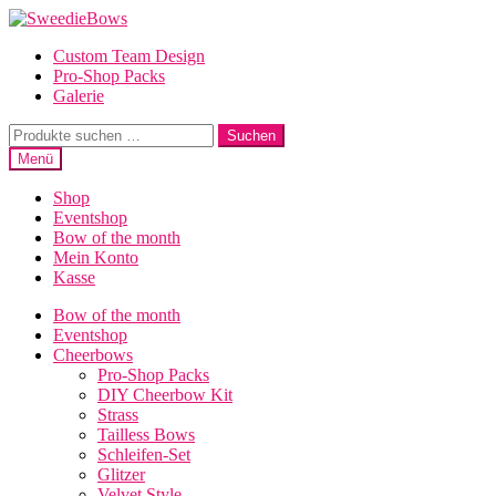
Zur
Zum
Navigation
Inhalt
Custom Team Design
springen
springen
Pro-Shop Packs
Galerie
Suche
Suchen
nach:
Menü
Shop
Eventshop
Bow of the month
Mein Konto
Kasse
Bow of the month
Eventshop
Cheerbows
Pro-Shop Packs
DIY Cheerbow Kit
Strass
Tailless Bows
Schleifen-Set
Glitzer
Velvet Style