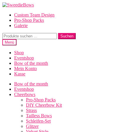
Zur
Zum
Navigation
Inhalt
Custom Team Design
springen
springen
Pro-Shop Packs
Galerie
Suche
Suchen
nach:
Menü
Shop
Eventshop
Bow of the month
Mein Konto
Kasse
Bow of the month
Eventshop
Cheerbows
Pro-Shop Packs
DIY Cheerbow Kit
Strass
Tailless Bows
Schleifen-Set
Glitzer
Velvet Style