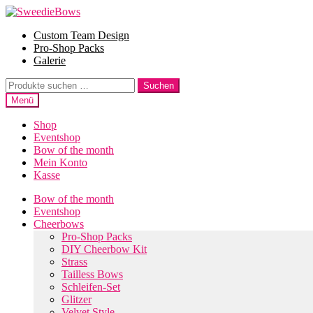
Zur
Zum
Navigation
Inhalt
Custom Team Design
springen
springen
Pro-Shop Packs
Galerie
Suche
Suchen
nach:
Menü
Shop
Eventshop
Bow of the month
Mein Konto
Kasse
Bow of the month
Eventshop
Cheerbows
Pro-Shop Packs
DIY Cheerbow Kit
Strass
Tailless Bows
Schleifen-Set
Glitzer
Velvet Style