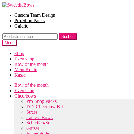
Zur
Zum
Navigation
Inhalt
Custom Team Design
springen
springen
Pro-Shop Packs
Galerie
Suche
Suchen
nach:
Menü
Shop
Eventshop
Bow of the month
Mein Konto
Kasse
Bow of the month
Eventshop
Cheerbows
Pro-Shop Packs
DIY Cheerbow Kit
Strass
Tailless Bows
Schleifen-Set
Glitzer
Velvet Style