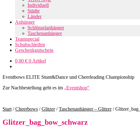
Individuell
Städte
Länder
Anhänger
Schlüsselanhänger
Taschenanhänger
Teamspecial
Schuhschleifen
Geschenkgutschein
0,00
€
0 Artikel
Eventbows ELITE Stunt&Dance und Cheerleading Championship
Zur Nachbestellung geht es im
„Eventshop“
Start
/
Cheerbows
/
Glitzer
/
Taschenanhänger – Glitzer
/
Glitzer_ba
Glitzer_bag_bow_schwarz