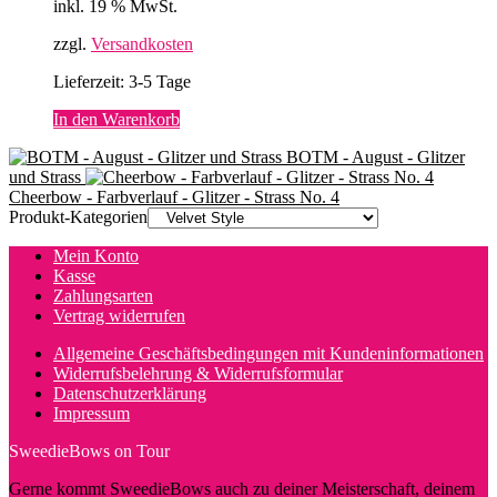
der
inkl. 19 % MwSt.
Produktseite
gewählt
zzgl.
Versandkosten
werden
Lieferzeit:
3-5 Tage
In den Warenkorb
BOTM - August - Glitzer
und Strass
Cheerbow - Farbverlauf - Glitzer - Strass No. 4
Produkt-Kategorien
Mein Konto
Kasse
Zahlungsarten
Vertrag widerrufen
Allgemeine Geschäftsbedingungen mit Kundeninformationen
Widerrufsbelehrung & Widerrufsformular
Datenschutzerklärung
Impressum
SweedieBows on Tour
Gerne kommt SweedieBows auch zu deiner Meisterschaft, deinem