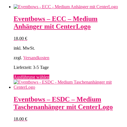
Eventbows – ECC – Medium
Anhänger mit CenterLogo
18,00
€
inkl. MwSt.
zzgl.
Versandkosten
Lieferzeit:
3-5 Tage
Dieses
Ausführung wählen
Produkt
weist
mehrere
Varianten
Eventbows – ESDC – Medium
auf.
Taschenanhänger mit CenterLogo
Die
Optionen
können
18,00
€
auf