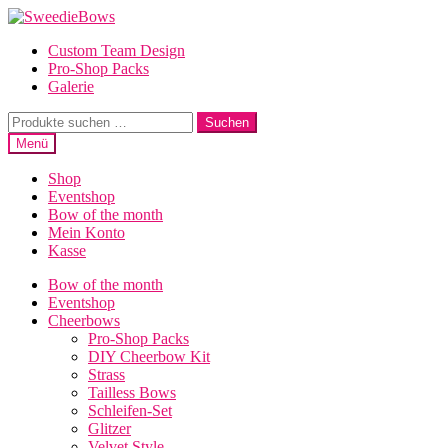
Zur
Zum
Navigation
Inhalt
Custom Team Design
springen
springen
Pro-Shop Packs
Galerie
Suche
Suchen
nach:
Menü
Shop
Eventshop
Bow of the month
Mein Konto
Kasse
Bow of the month
Eventshop
Cheerbows
Pro-Shop Packs
DIY Cheerbow Kit
Strass
Tailless Bows
Schleifen-Set
Glitzer
Velvet Style