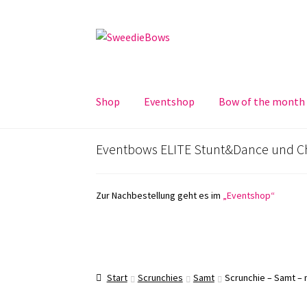
Zur
Zum
Navigation
Inhalt
springen
springen
Shop
Eventshop
Bow of the month
Eventbows ELITE Stunt&Dance und C
Zur Nachbestellung geht es im
„Eventshop“
Start
Scrunchies
Samt
Scrunchie – Samt – 