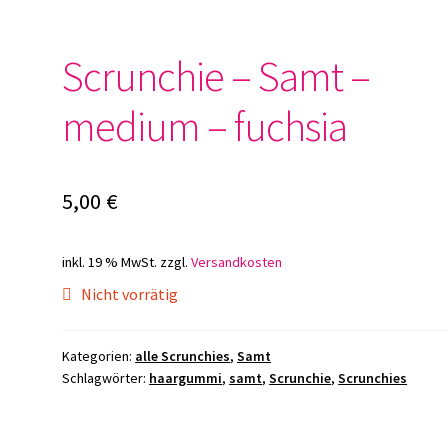
Scrunchie – Samt –
medium – fuchsia
5,00
€
inkl. 19 % MwSt.
zzgl.
Versandkosten
Nicht vorrätig
Kategorien:
alle Scrunchies
,
Samt
Schlagwörter:
haargummi
,
samt
,
Scrunchie
,
Scrunchies