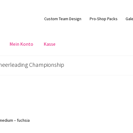
Custom Team Design
Pro-Shop Packs
Gale
Mein Konto
Kasse
heerleading Championship
medium – fuchsia