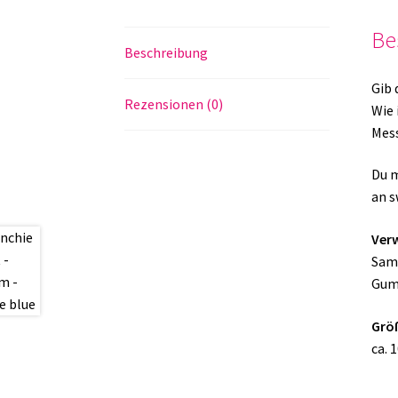
Be
Beschreibung
Gib 
Rezensionen (0)
Wie 
Mess
Du m
an s
Verw
Samt
Gum
Grö
ca. 