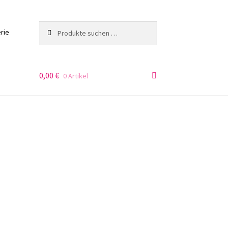
Suche
Suchen
rie
nach:
0,00
€
0 Artikel