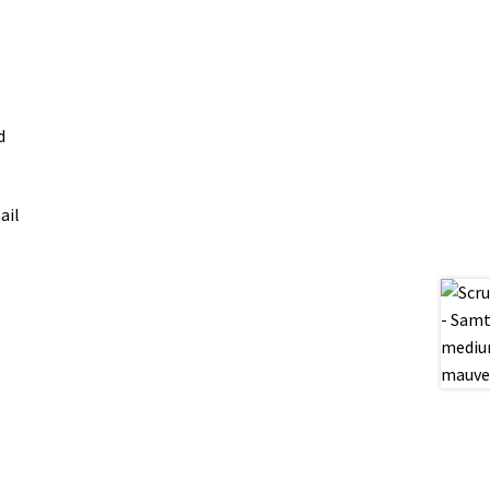
d
ail