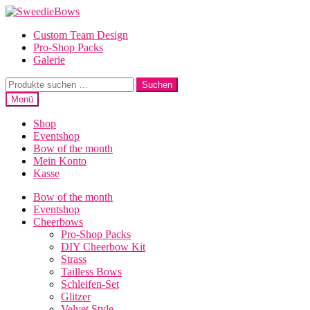
Zur
Zum
Navigation
Inhalt
Custom Team Design
springen
springen
Pro-Shop Packs
Galerie
Suche
Suchen
nach:
Menü
Shop
Eventshop
Bow of the month
Mein Konto
Kasse
Bow of the month
Eventshop
Cheerbows
Pro-Shop Packs
DIY Cheerbow Kit
Strass
Tailless Bows
Schleifen-Set
Glitzer
Velvet Style