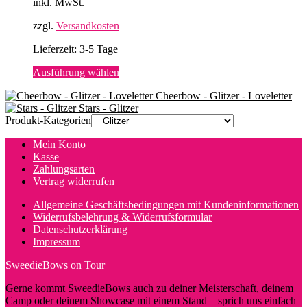
inkl. MwSt.
zzgl.
Versandkosten
Lieferzeit:
3-5 Tage
Dieses
Ausführung wählen
Produkt
Cheerbow - Glitzer - Loveletter
weist
Stars - Glitzer
mehrere
Produkt-Kategorien
Varianten
auf.
Mein Konto
Die
Kasse
Optionen
Zahlungsarten
können
Vertrag widerrufen
auf
der
Allgemeine Geschäftsbedingungen mit Kundeninformationen
Produktseite
Widerrufsbelehrung & Widerrufsformular
gewählt
Datenschutzerklärung
werden
Impressum
SweedieBows on Tour
Gerne kommt SweedieBows auch zu deiner Meisterschaft, deinem
Camp oder deinem Showcase mit einem Stand – sprich uns einfach