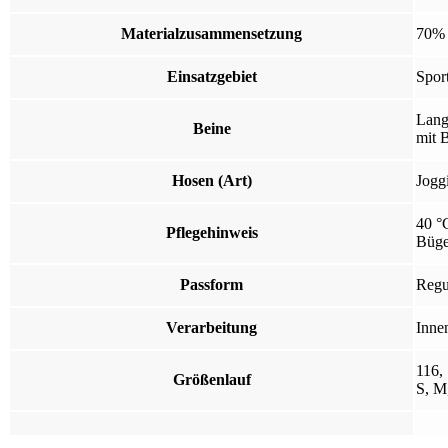
Materialzusammensetzung
70% 
Einsatzgebiet
Spor
Lang
Beine
mit 
Hosen (Art)
Jogg
40 °
Pflegehinweis
Büge
Passform
Regu
Verarbeitung
Inne
116,
Größenlauf
S, M