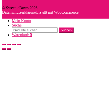
© SweedieBows 2026
Datenschutzerklärung
Erstellt mit WooCommerce
.
Mein Konto
Suche
Suche
Suchen
nach:
Warenkorb
0