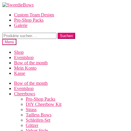
Zur
Zum
Navigation
Inhalt
Custom Team Design
springen
springen
Pro-Shop Packs
Galerie
Suche
Suchen
nach:
Menü
Shop
Eventshop
Bow of the month
Mein Konto
Kasse
Bow of the month
Eventshop
Cheerbows
Pro-Shop Packs
DIY Cheerbow Kit
Strass
Tailless Bows
Schleifen-Set
Glitzer
Velvet Style