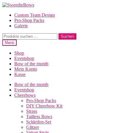
Zur
Zum
Navigation
Inhalt
Custom Team Design
springen
springen
Pro-Shop Packs
Galerie
Suche
Suchen
nach:
Menü
Shop
Eventshop
Bow of the month
Mein Konto
Kasse
Bow of the month
Eventshop
Cheerbows
Pro-Shop Packs
DIY Cheerbow Kit
Strass
Tailless Bows
Schleifen-Set
Glitzer
Velvet Style