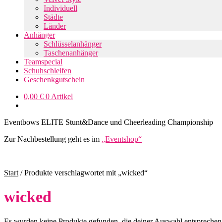
Individuell
Städte
Länder
Anhänger
Schlüsselanhänger
Taschenanhänger
Teamspecial
Schuhschleifen
Geschenkgutschein
0,00
€
0 Artikel
Eventbows ELITE Stunt&Dance und Cheerleading Championship
Zur Nachbestellung geht es im
„Eventshop“
Start
/
Produkte verschlagwortet mit „wicked“
wicked
Es wurden keine Produkte gefunden, die deiner Auswahl entsprechen