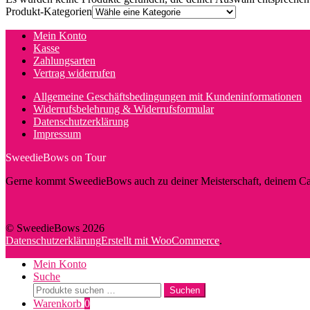
Produkt-Kategorien
Mein Konto
Kasse
Zahlungsarten
Vertrag widerrufen
Allgemeine Geschäftsbedingungen mit Kundeninformationen
Widerrufsbelehrung & Widerrufsformular
Datenschutzerklärung
Impressum
SweedieBows on Tour
Gerne kommt SweedieBows auch zu deiner Meisterschaft, deinem Cam
© SweedieBows 2026
Datenschutzerklärung
Erstellt mit WooCommerce
.
Mein Konto
Suche
Suche
Suchen
nach:
Warenkorb
0