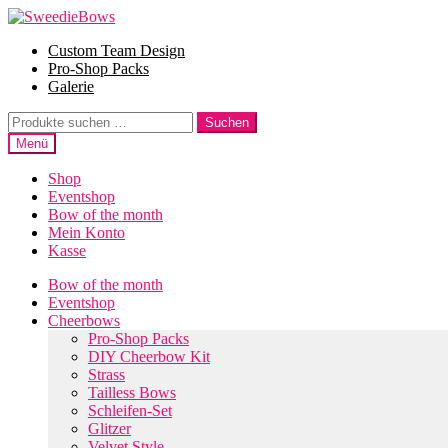
Zur
Zum
Navigation
Inhalt
Custom Team Design
springen
springen
Pro-Shop Packs
Galerie
Suche
Suchen
nach:
Menü
Shop
Eventshop
Bow of the month
Mein Konto
Kasse
Bow of the month
Eventshop
Cheerbows
Pro-Shop Packs
DIY Cheerbow Kit
Strass
Tailless Bows
Schleifen-Set
Glitzer
Velvet Style