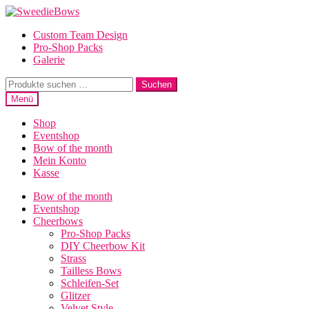
Zur
Zum
Navigation
Inhalt
Custom Team Design
springen
springen
Pro-Shop Packs
Galerie
Suche
Suchen
nach:
Menü
Shop
Eventshop
Bow of the month
Mein Konto
Kasse
Bow of the month
Eventshop
Cheerbows
Pro-Shop Packs
DIY Cheerbow Kit
Strass
Tailless Bows
Schleifen-Set
Glitzer
Velvet Style