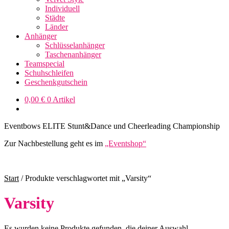
Individuell
Städte
Länder
Anhänger
Schlüsselanhänger
Taschenanhänger
Teamspecial
Schuhschleifen
Geschenkgutschein
0,00
€
0 Artikel
Eventbows ELITE Stunt&Dance und Cheerleading Championship
Zur Nachbestellung geht es im
„Eventshop“
Start
/
Produkte verschlagwortet mit „Varsity“
Varsity
Es wurden keine Produkte gefunden, die deiner Auswahl