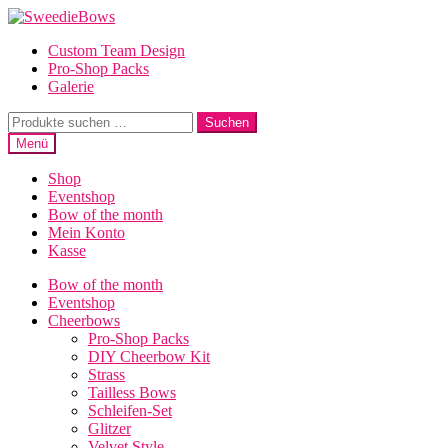
Zur
Zum
Navigation
Inhalt
Custom Team Design
springen
springen
Pro-Shop Packs
Galerie
Suche
Suchen
nach:
Menü
Shop
Eventshop
Bow of the month
Mein Konto
Kasse
Bow of the month
Eventshop
Cheerbows
Pro-Shop Packs
DIY Cheerbow Kit
Strass
Tailless Bows
Schleifen-Set
Glitzer
Velvet Style