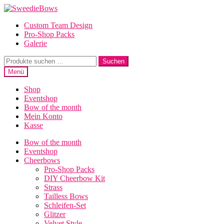
Zur
Zum
Navigation
Inhalt
Custom Team Design
springen
springen
Pro-Shop Packs
Galerie
Suche
Suchen
nach:
Menü
Shop
Eventshop
Bow of the month
Mein Konto
Kasse
Bow of the month
Eventshop
Cheerbows
Pro-Shop Packs
DIY Cheerbow Kit
Strass
Tailless Bows
Schleifen-Set
Glitzer
Velvet Style