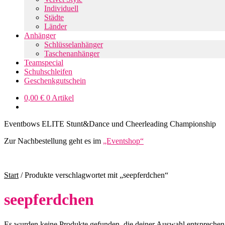
Individuell
Städte
Länder
Anhänger
Schlüsselanhänger
Taschenanhänger
Teamspecial
Schuhschleifen
Geschenkgutschein
0,00
€
0 Artikel
Eventbows ELITE Stunt&Dance und Cheerleading Championship
Zur Nachbestellung geht es im
„Eventshop“
Start
/
Produkte verschlagwortet mit „seepferdchen“
seepferdchen
Es wurden keine Produkte gefunden, die deiner Auswahl entsprechen