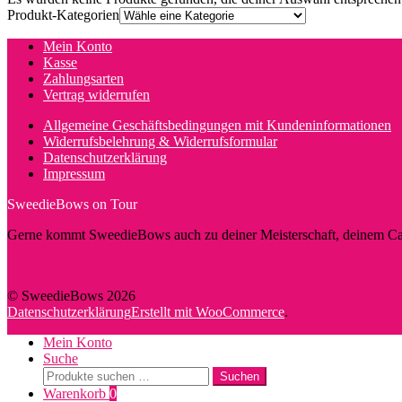
Produkt-Kategorien
Mein Konto
Kasse
Zahlungsarten
Vertrag widerrufen
Allgemeine Geschäftsbedingungen mit Kundeninformationen
Widerrufsbelehrung & Widerrufsformular
Datenschutzerklärung
Impressum
SweedieBows on Tour
Gerne kommt SweedieBows auch zu deiner Meisterschaft, deinem Cam
© SweedieBows 2026
Datenschutzerklärung
Erstellt mit WooCommerce
.
Mein Konto
Suche
Suche
Suchen
nach:
Warenkorb
0