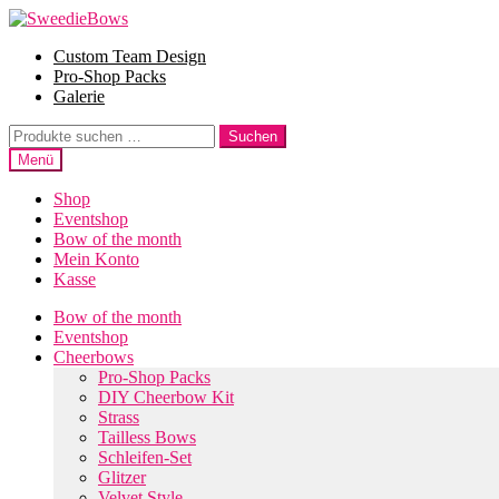
Zur
Zum
Navigation
Inhalt
Custom Team Design
springen
springen
Pro-Shop Packs
Galerie
Suche
Suchen
nach:
Menü
Shop
Eventshop
Bow of the month
Mein Konto
Kasse
Bow of the month
Eventshop
Cheerbows
Pro-Shop Packs
DIY Cheerbow Kit
Strass
Tailless Bows
Schleifen-Set
Glitzer
Velvet Style