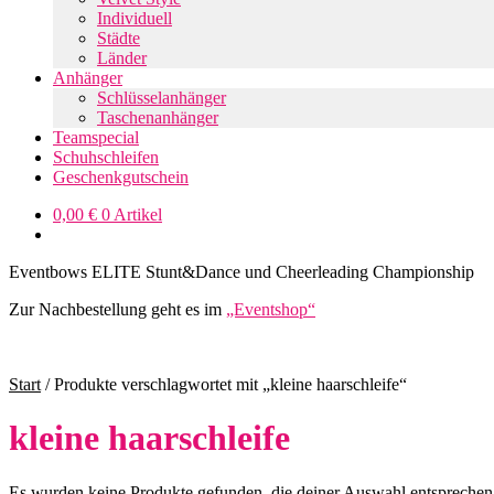
Individuell
Städte
Länder
Anhänger
Schlüsselanhänger
Taschenanhänger
Teamspecial
Schuhschleifen
Geschenkgutschein
0,00
€
0 Artikel
Eventbows ELITE Stunt&Dance und Cheerleading Championship
Zur Nachbestellung geht es im
„Eventshop“
Start
/
Produkte verschlagwortet mit „kleine haarschleife“
kleine haarschleife
Es wurden keine Produkte gefunden, die deiner Auswahl entsprechen