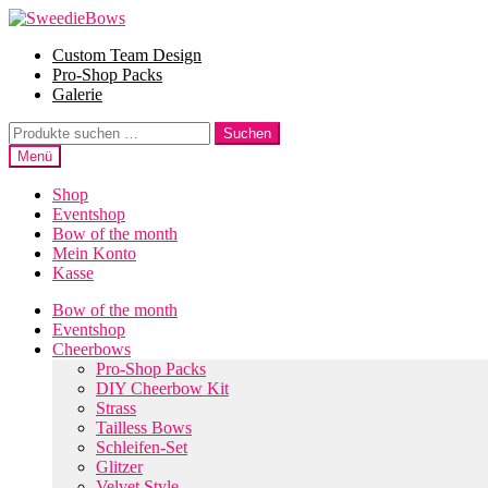
Zur
Zum
Navigation
Inhalt
Custom Team Design
springen
springen
Pro-Shop Packs
Galerie
Suche
Suchen
nach:
Menü
Shop
Eventshop
Bow of the month
Mein Konto
Kasse
Bow of the month
Eventshop
Cheerbows
Pro-Shop Packs
DIY Cheerbow Kit
Strass
Tailless Bows
Schleifen-Set
Glitzer
Velvet Style