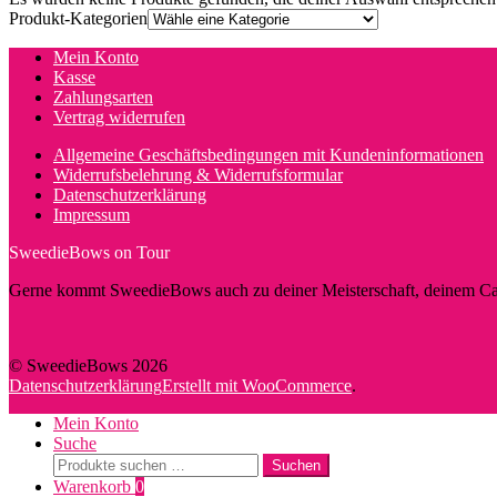
Produkt-Kategorien
Mein Konto
Kasse
Zahlungsarten
Vertrag widerrufen
Allgemeine Geschäftsbedingungen mit Kundeninformationen
Widerrufsbelehrung & Widerrufsformular
Datenschutzerklärung
Impressum
SweedieBows on Tour
Gerne kommt SweedieBows auch zu deiner Meisterschaft, deinem Cam
© SweedieBows 2026
Datenschutzerklärung
Erstellt mit WooCommerce
.
Mein Konto
Suche
Suche
Suchen
nach:
Warenkorb
0