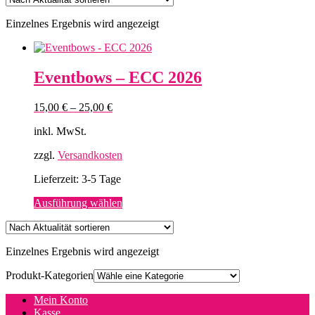
Einzelnes Ergebnis wird angezeigt
Eventbows – ECC 2026
15,00
€
–
25,00
€
inkl. MwSt.
zzgl.
Versandkosten
Lieferzeit:
3-5 Tage
Dieses
Ausführung wählen
Produkt
weist
mehrere
Einzelnes Ergebnis wird angezeigt
Varianten
auf.
Produkt-Kategorien
Die
Optionen
Mein Konto
können
Kasse