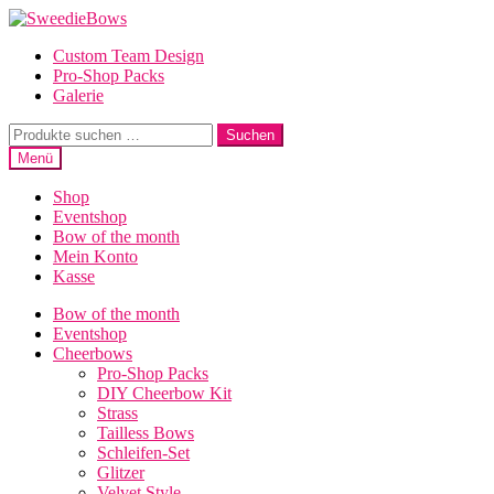
Zur
Zum
Navigation
Inhalt
Custom Team Design
springen
springen
Pro-Shop Packs
Galerie
Suche
Suchen
nach:
Menü
Shop
Eventshop
Bow of the month
Mein Konto
Kasse
Bow of the month
Eventshop
Cheerbows
Pro-Shop Packs
DIY Cheerbow Kit
Strass
Tailless Bows
Schleifen-Set
Glitzer
Velvet Style