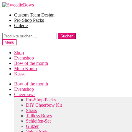
Zur
Zum
Navigation
Inhalt
Custom Team Design
springen
springen
Pro-Shop Packs
Galerie
Suche
Suchen
nach:
Menü
Shop
Eventshop
Bow of the month
Mein Konto
Kasse
Bow of the month
Eventshop
Cheerbows
Pro-Shop Packs
DIY Cheerbow Kit
Strass
Tailless Bows
Schleifen-Set
Glitzer
Velvet Style