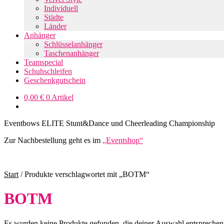
Individuell
Städte
Länder
Anhänger
Schlüsselanhänger
Taschenanhänger
Teamspecial
Schuhschleifen
Geschenkgutschein
0,00
€
0 Artikel
Eventbows ELITE Stunt&Dance und Cheerleading Championship
Zur Nachbestellung geht es im
„Eventshop“
Start
/
Produkte verschlagwortet mit „BOTM“
BOTM
Es wurden keine Produkte gefunden, die deiner Auswahl entsprechen