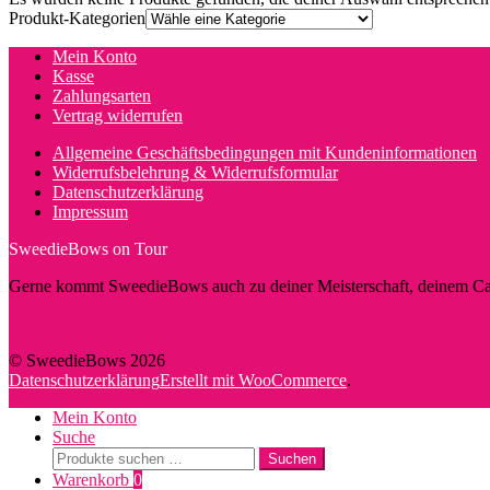
Produkt-Kategorien
Mein Konto
Kasse
Zahlungsarten
Vertrag widerrufen
Allgemeine Geschäftsbedingungen mit Kundeninformationen
Widerrufsbelehrung & Widerrufsformular
Datenschutzerklärung
Impressum
SweedieBows on Tour
Gerne kommt SweedieBows auch zu deiner Meisterschaft, deinem Cam
© SweedieBows 2026
Datenschutzerklärung
Erstellt mit WooCommerce
.
Mein Konto
Suche
Suche
Suchen
nach:
Warenkorb
0