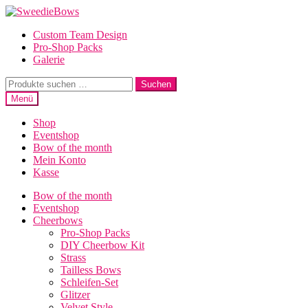
Zur
Zum
Navigation
Inhalt
Custom Team Design
springen
springen
Pro-Shop Packs
Galerie
Suche
Suchen
nach:
Menü
Shop
Eventshop
Bow of the month
Mein Konto
Kasse
Bow of the month
Eventshop
Cheerbows
Pro-Shop Packs
DIY Cheerbow Kit
Strass
Tailless Bows
Schleifen-Set
Glitzer
Velvet Style