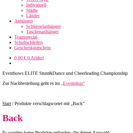
Individuell
Städte
Länder
Anhänger
Schlüsselanhänger
Taschenanhänger
Teamspecial
Schuhschleifen
Geschenkgutschein
0,00
€
0 Artikel
Eventbows ELITE Stunt&Dance und Cheerleading Championship
Zur Nachbestellung geht es im
„Eventshop“
Start
/
Produkte verschlagwortet mit „Back“
Back
Es wurden keine Produkte gefunden, die deiner Auswahl