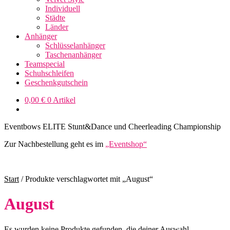
Individuell
Städte
Länder
Anhänger
Schlüsselanhänger
Taschenanhänger
Teamspecial
Schuhschleifen
Geschenkgutschein
0,00
€
0 Artikel
Eventbows ELITE Stunt&Dance und Cheerleading Championship
Zur Nachbestellung geht es im
„Eventshop“
Start
/
Produkte verschlagwortet mit „August“
August
Es wurden keine Produkte gefunden, die deiner Auswahl