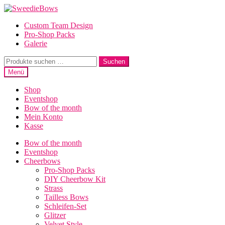
Zur
Zum
Navigation
Inhalt
Custom Team Design
springen
springen
Pro-Shop Packs
Galerie
Suche
Suchen
nach:
Menü
Shop
Eventshop
Bow of the month
Mein Konto
Kasse
Bow of the month
Eventshop
Cheerbows
Pro-Shop Packs
DIY Cheerbow Kit
Strass
Tailless Bows
Schleifen-Set
Glitzer
Velvet Style