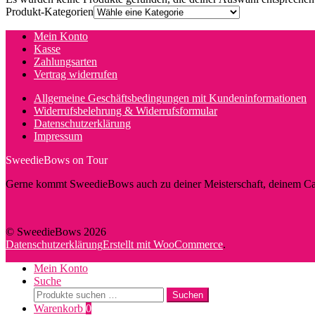
Produkt-Kategorien
Mein Konto
Kasse
Zahlungsarten
Vertrag widerrufen
Allgemeine Geschäftsbedingungen mit Kundeninformationen
Widerrufsbelehrung & Widerrufsformular
Datenschutzerklärung
Impressum
SweedieBows on Tour
Gerne kommt SweedieBows auch zu deiner Meisterschaft, deinem Cam
© SweedieBows 2026
Datenschutzerklärung
Erstellt mit WooCommerce
.
Mein Konto
Suche
Suche
Suchen
nach:
Warenkorb
0