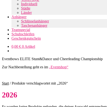
Individuell
Städte
Länder
Anhänger
Schlüsselanhänger
Taschenanhänger
Teamspecial
Schuhschleifen
Geschenkgutschein
0,00
€
0 Artikel
Eventbows ELITE Stunt&Dance und Cheerleading Championship
Zur Nachbestellung geht es im
„Eventshop“
Start
/
Produkte verschlagwortet mit „2026“
2026
Es wurden keine Produkte gefunden, die deiner Auswahl entsprechen