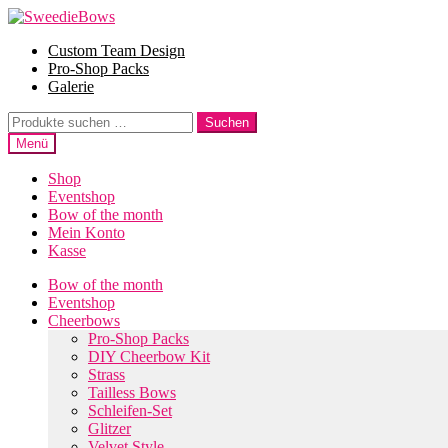
Zur
Zum
Navigation
Inhalt
Custom Team Design
springen
springen
Pro-Shop Packs
Galerie
Suche
Suchen
nach:
Menü
Shop
Eventshop
Bow of the month
Mein Konto
Kasse
Bow of the month
Eventshop
Cheerbows
Pro-Shop Packs
DIY Cheerbow Kit
Strass
Tailless Bows
Schleifen-Set
Glitzer
Velvet Style